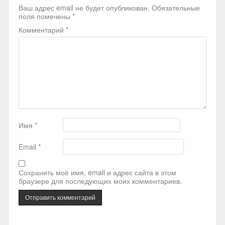
Ваш адрес email не будет опубликован.
Обязательные
поля помечены
*
Комментарий
*
Имя
*
Email
*
Сохранить моё имя, email и адрес сайта в этом
браузере для последующих моих комментариев.