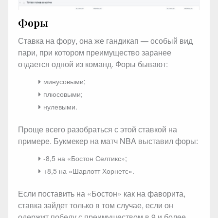
Форы
Ставка на фору, она же гандикап — особый вид
пари, при котором преимущество заранее
отдается одной из команд. Форы бывают:
минусовыми;
плюсовыми;
нулевыми.
Проще всего разобраться с этой ставкой на
примере. Букмекер на матч NBA выставил форы:
-8,5 на «Бостон Селтикс»;
+8,5 на «Шарлотт Хорнетс».
Если поставить на «Бостон» как на фаворита,
ставка зайдет только в том случае, если он
одержит победу с преимуществом в 9 и более