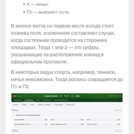
Х — ничья;
П2 — выиграют гости.
В анонсе матча на первом месте всегда стоят
хозяева поля, исключение составляют случаи,
когда состязание проводится на сторонних
площадках. Тогда 1 или 2 — это цифры,
указывающие на расположение команд в
официальном протоколе.
В некоторых видах спорта, например, теннисе,
ничья невозможна. Тогда роспись сокращается до
П1 и П2.