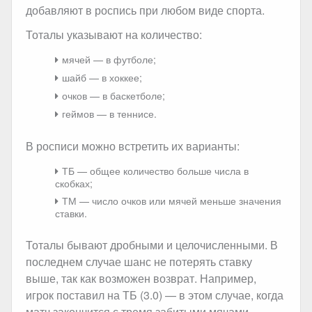
добавляют в роспись при любом виде спорта.
Тоталы указывают на количество:
мячей — в футболе;
шайб — в хоккее;
очков — в баскетболе;
геймов — в теннисе.
В росписи можно встретить их варианты:
ТБ — общее количество больше числа в
скобках;
ТМ — число очков или мячей меньше значения
ставки.
Тоталы бывают дробными и целочисленными. В
последнем случае шанс не потерять ставку
выше, так как возможен возврат. Например,
игрок поставил на ТБ (3.0) — в этом случае, когда
матч закончится с тремя забитыми мячами —