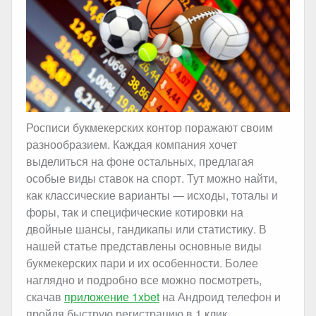
Росписи букмекерских контор поражают своим
разнообразием. Каждая компания хочет
выделиться на фоне остальных, предлагая
особые виды ставок на спорт. Тут можно найти,
как классические варианты — исходы, тоталы и
форы, так и специфические котировки на
двойные шансы, гандикапы или статистику. В
нашей статье представлены основные виды
букмекерских пари и их особенности. Более
наглядно и подробно все можно посмотреть,
скачав
приложение 1xbet
на Андроид телефон и
пройдя быструю регистрацию в 1 клик.