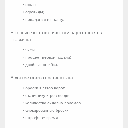
фолы;
офсайды;
попадания в штангу.
В теннисе к статистическим пари относятся
ставки на:
эйсы;
процент первой подачи;
двойные ошибки.
В хоккее можно поставить на:
броски в створ ворот;
статистику игрового дня;
количество силовых приемов;
блокированные броски;
штрафное время.