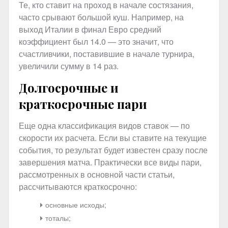
Те, кто ставит на проход в начале состязания,
часто срывают большой куш. Например, на
выход Италии в финал Евро средний
коэффициент был 14.0 — это значит, что
счастливчики, поставившие в начале турнира,
увеличили сумму в 14 раз.
Долгосрочные и
краткосрочные пари
Еще одна классификация видов ставок — по
скорости их расчета. Если вы ставите на текущие
события, то результат будет известен сразу после
завершения матча. Практически все виды пари,
рассмотренных в основной части статьи,
рассчитываются краткосрочно:
основные исходы;
тоталы;