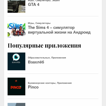
Популярные приложения