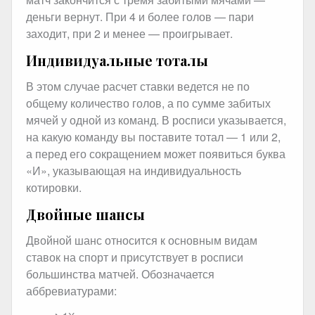
деньги вернут. При 4 и более голов — пари
заходит, при 2 и менее — проигрывает.
Индивидуальные тоталы
В этом случае расчет ставки ведется не по
общему количество голов, а по сумме забитых
мячей у одной из команд. В росписи указывается,
на какую команду вы поставите тотал — 1 или 2,
а перед его сокращением может появиться буква
«И», указывающая на индивидуальность
котировки.
Двойные шансы
Двойной шанс относится к основным видам
ставок на спорт и присутствует в росписи
большинства матчей. Обозначается
аббревиатурами: