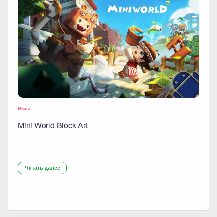
Игры
Mini World Block Art
Читать далее