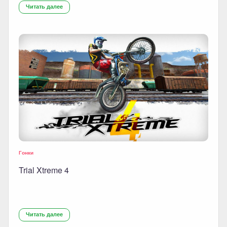
Читать далее
Гонки
Trial Xtreme 4
Читать далее