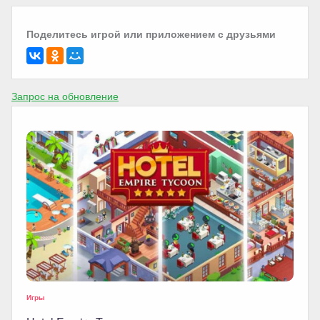
Поделитесь игрой или приложением с друзьями
Запрос на обновление
Игры