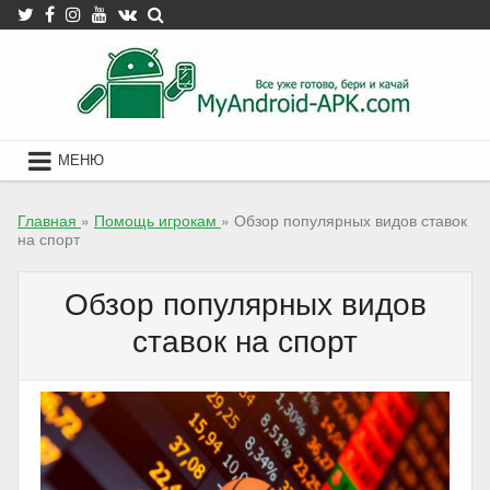
Skip
to
content
МЕНЮ
Главная
»
Помощь игрокам
»
Обзор популярных видов ставок
на спорт
Обзор популярных видов
ставок на спорт