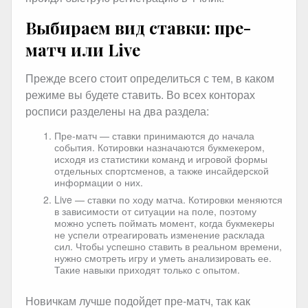
Выбираем вид ставки: пре-
матч или Live
Прежде всего стоит определиться с тем, в каком
режиме вы будете ставить. Во всех конторах
росписи разделены на два раздела:
Пре-матч — ставки принимаются до начала
события. Котировки назначаются букмекером,
исходя из статистики команд и игровой формы
отдельных спортсменов, а также инсайдерской
информации о них.
Live — ставки по ходу матча. Котировки меняются
в зависимости от ситуации на поле, поэтому
можно успеть поймать момент, когда букмекеры
не успели отреагировать изменение расклада
сил. Чтобы успешно ставить в реальном времени,
нужно смотреть игру и уметь анализировать ее.
Такие навыки приходят только с опытом.
Новичкам лучше подойдет пре-матч, так как