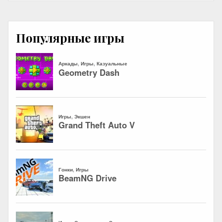
Популярные игры