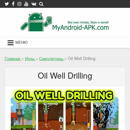
Skip
to
content
МЕНЮ
Главная
»
Игры
»
Симуляторы
»
Oil Well Drilling
Oil Well Drilling