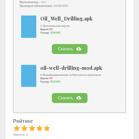
Мультиплеер -
Нет
Проверка обновления:
02/08/2026
Oil_Well_Drilling.apk
1. Оригинальная версия
Версия:
8.9
Размер:
78.94 MB
Скачать
oil-well-drilling-mod.apk
2. Модифицированная на бесплатные улучшения
Версия:
8.9
Размер:
78.33 MB
Скачать
Рейтинг
Оценок: 1