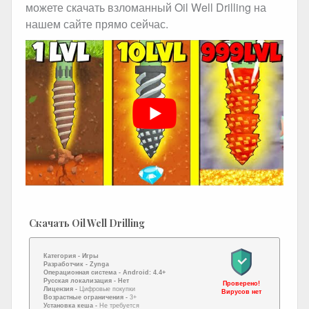
можете скачать взломанный Oil Well Drilling на
нашем сайте прямо сейчас.
Скачать Oil Well Drilling
Категория -
Игры
Разработчик -
Zynga
Операционная система -
Android: 4.4+
Русская локализация
- Нет
Проверено!
Лицензия -
Цифровые покупки
Вирусов нет
Возрастные ограничения -
3+
Установка кеша -
Не требуется