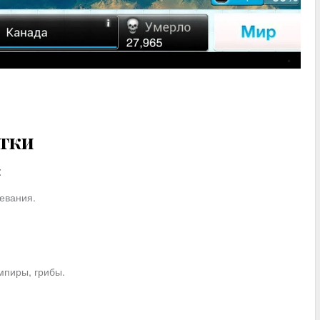
атки
:
евания.
мпиры, грибы.