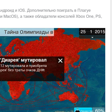
ндроид и iOS. Дополнительно поиграть в Плагуе
и MacOS), а также обладатели консолей Xbox One, PS,