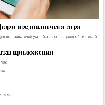
форм предназначена игра
Для пользователей устройств с операционной системой
атки приложения
гре:
ухе;
ой жизни;