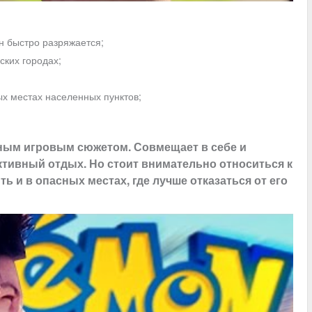
н быстро разряжается;
ских городах;
х местах населенных пунктов;
сным игровым сюжетом. Совмещает в себе и
ктивный отдых. Но стоит внимательно относиться к
ь и в опасных местах, где лучше отказаться от его