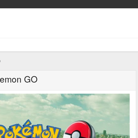
O
kemon GO