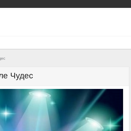
дес
ле Чудес