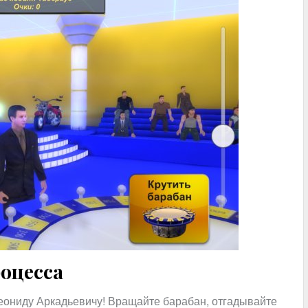
роцесса
еониду Аркадьевичу! Вращайте барабан, отгадывайте