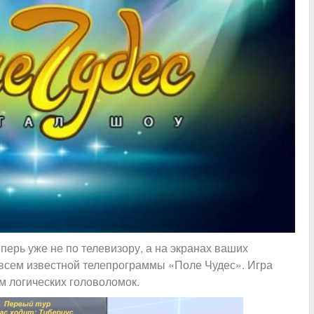
перь уже не по телевизору, а на экранах ваших
всем известной телепрограммы «Поле Чудес». Игра
м логических головоломок.