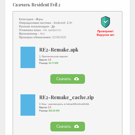
Скачать Resident Evil 2
Категория -
Игры
Операционная система -
Android: 2.3+
Русская локализация
- Да
Установка кеша -
Не требуется
Проверено!
Мультиплеер -
Нет
Вирусов нет
Проверка обновления:
02/08/2026
RE2-Remake.apk
1. Оригинальная версия
Версия:
1.0
Размер:
44.71 MB
Скачать
RE2-Remake_cache.zip
2. Кэш - распаковать в /sdcard/Android/obb
Версия:
1.0
Размер:
362.62 MB
Скачать