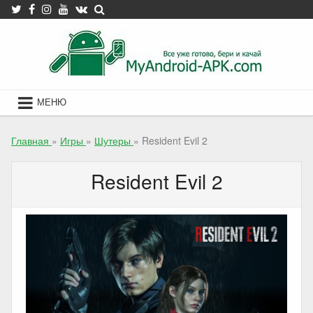
Skip
to
content
МЕНЮ
Главная
»
Игры
»
Шутеры
»
Resident Evil 2
Resident Evil 2