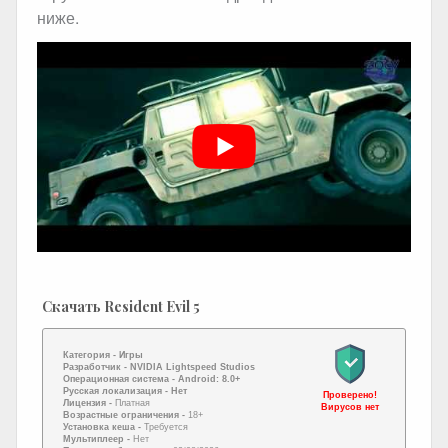
ниже.
Скачать Resident Evil 5
Категория -
Игры
Разработчик -
NVIDIA Lightspeed Studios
Операционная система -
Android: 8.0+
Русская локализация
- Нет
Проверено!
Лицензия -
Платная
Вирусов нет
Возрастные ограничения -
18+
Установка кеша -
Требуется
Мультиплеер -
Нет