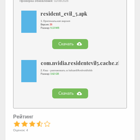
Проверка обновления:
02/08/2026
resident_evil_5.apk
1. Оригинальная версия
Версия:
26
Размер:
9.13 MB
Скачать
com.nvidia.residentevil5.cache.zip
2. Кэш - распаковать в /sdcard/Android/obb
Размер:
3.62 GB
Скачать
Рейтинг
Оценок: 4