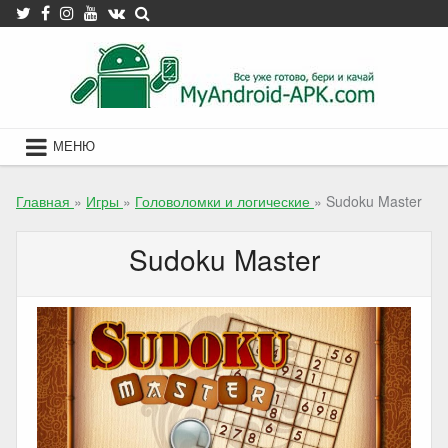
Skip
to
content
МЕНЮ
Главная
»
Игры
»
Головоломки и логические
»
Sudoku Master
Sudoku Master