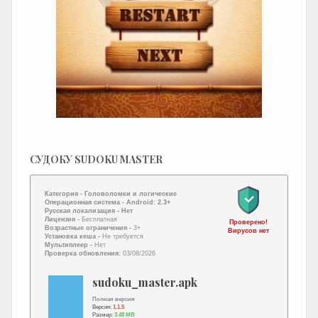
СУДОКУ SUDOKU MASTER
Категория -
Головоломки и логические
Операционная система -
Android: 2.3+
Русская локализация
- Нет
Лицензия -
Бесплатная
Проверено!
Возрастные ограничения -
3+
Вирусов нет
Установка кеша -
Не требуется
Мультиплеер -
Нет
Проверка обновления:
03/08/2026
sudoku_master.apk
Полная версия
Версия:
1.1.5
Размер:
3.48 MB