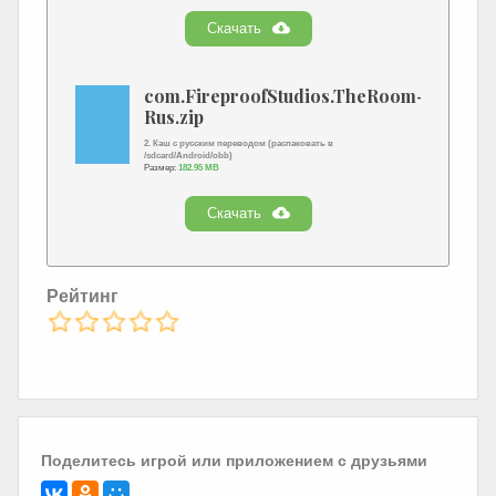
Скачать
com.FireproofStudios.TheRoom-
Rus.zip
2. Кэш с русским переводом (распаковать в
/sdcard/Android/obb)
Размер:
182.95 MB
Скачать
Рейтинг
Поделитесь игрой или приложением с друзьями