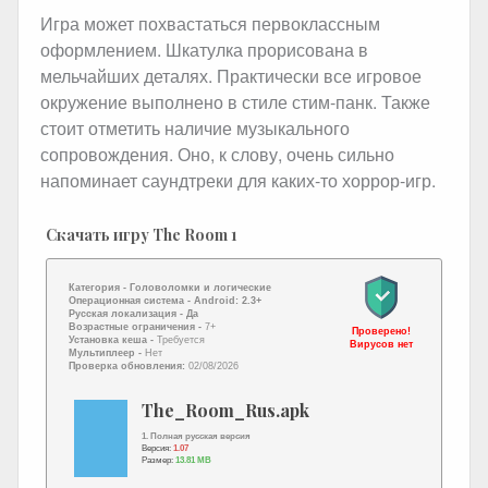
Игра может похвастаться первоклассным
оформлением. Шкатулка прорисована в
мельчайших деталях. Практически все игровое
окружение выполнено в стиле стим-панк. Также
стоит отметить наличие музыкального
сопровождения. Оно, к слову, очень сильно
напоминает саундтреки для каких-то хоррор-игр.
Скачать игру The Room 1
Категория -
Головоломки и логические
Операционная система -
Android: 2.3+
Русская локализация
- Да
Возрастные ограничения -
7+
Проверено!
Установка кеша -
Требуется
Вирусов нет
Мультиплеер -
Нет
Проверка обновления:
02/08/2026
The_Room_Rus.apk
1. Полная русская версия
Версия:
1.07
Размер:
13.81 MB