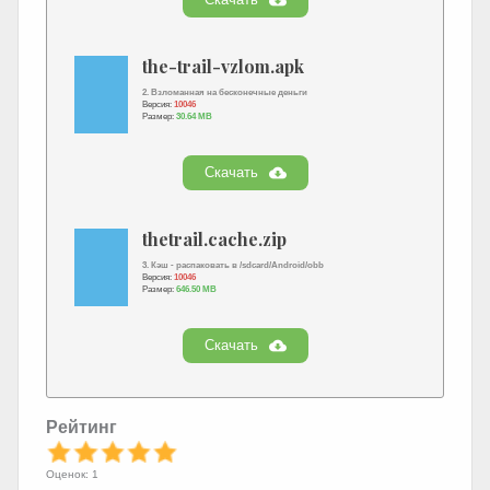
the-trail-vzlom.apk
2. Взломанная на бесконечные деньги
Версия:
10046
Размер:
30.64 MB
Скачать
thetrail.cache.zip
3. Кэш - распаковать в /sdcard/Android/obb
Версия:
10046
Размер:
646.50 MB
Скачать
Рейтинг
Оценок: 1