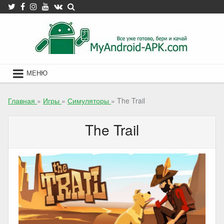
Skip
to
content
МЕНЮ
Главная
»
Игры
»
Симуляторы
»
The Trail
The Trail