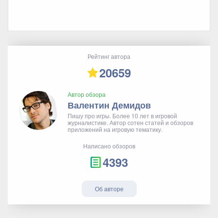
Рейтинг автора
20659
Автор обзора
Валентин Демидов
Пишу про игры. Более 10 лет в игровой
журналистике. Автор сотен статей и обзоров
приложений на игровую тематику.
Написано обзоров
4393
Об авторе