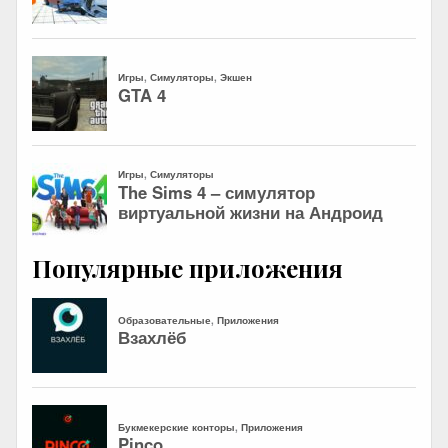
Популярные приложения