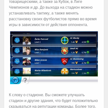
товарищескими, а также за Кубок, в Лиге
Чемпионов и др. До выхода на стадион можно
устанавливать тактику, а также менять
расстановку своих футболистов прямо во время
игры в зависимости от действия оппонента.
К слову о стадионе. Вы сможете улучшать
стадион и другие здания, что будет положительно
сказываться на репутации команды. Более того,