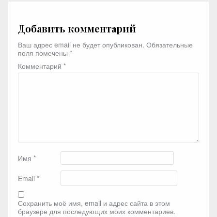
Добавить комментарий
Ваш адрес email не будет опубликован.
Обязательные
поля помечены
*
Комментарий
*
Имя
*
Email
*
Сохранить моё имя, email и адрес сайта в этом
браузере для последующих моих комментариев.