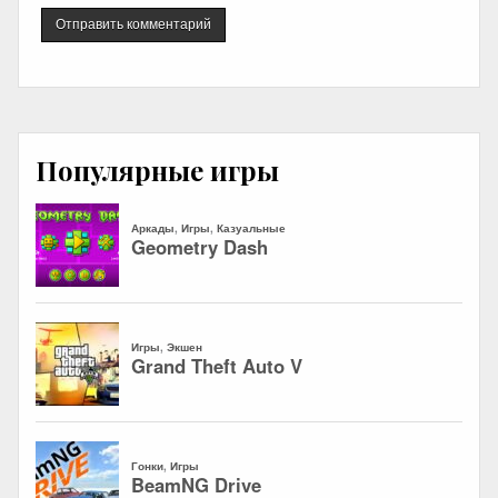
Популярные игры