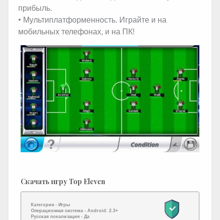
прибыль.
• Мультиплатформенность. Играйте и на
мобильных телефонах, и на ПК!
Скачать игру Top Eleven
Категория -
Игры
Операционная система -
Android: 2.3+
Русская локализация
- Да