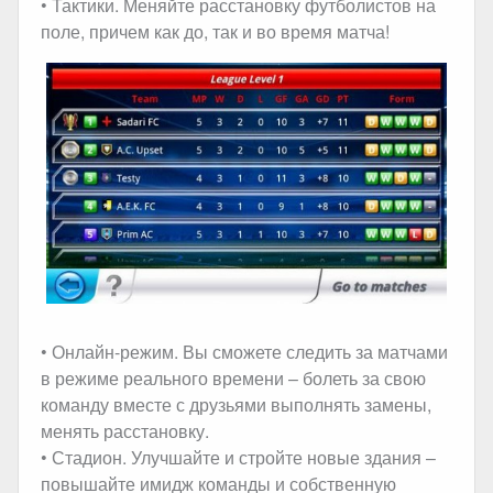
• Тактики. Меняйте расстановку футболистов на
поле, причем как до, так и во время матча!
• Онлайн-режим. Вы сможете следить за матчами
в режиме реального времени – болеть за свою
команду вместе с друзьями выполнять замены,
менять расстановку.
• Стадион. Улучшайте и стройте новые здания –
повышайте имидж команды и собственную