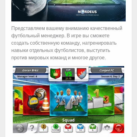
Представляем вашему вниманию качественный
футбольный менеджер. В игре вы сможете
создать собственную команду, натренировать
навыки отдельных футболистов, выступить
против мировых команд и многое другое.