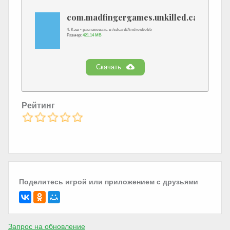
com.madfingergames.unkilled.cache.zip
4. Кэш - распаковать в /sdcard/Android/obb
Размер:
421.14 MB
Скачать
Рейтинг
Поделитесь игрой или приложением с друзьями
Запрос на обновление