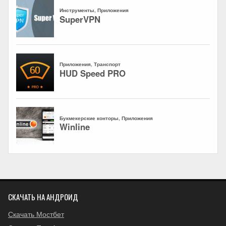
СКАЧАТЬ НА АНДРОИД
Скачать Мостбет