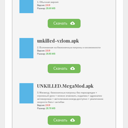
1. Обычная версия
Версия:
2.0.9
Размер:
28.69 MB
Скачать
unkilled-vzlom.apk
2. Взломанная на бесконечные патроны и возможности
Версия:
2.0.9
Размер:
28.85 MB
Скачать
UNKILLED.MegaMod.apk
3. Мегамод: бесконечные патроны без перезарядки +
огромный урон + можно атаковать издалека + адреналин
активирован + автолечение всегда доступно + увеличение
скорости бега + антибан
Версия:
2.0.9
Размер:
28.78 MB
Скачать