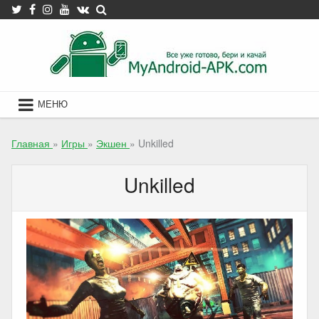
Skip
to
content
МЕНЮ
Главная
»
Игры
»
Экшен
»
Unkilled
Unkilled