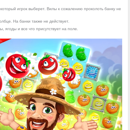
который игрок выберет. Вилы к сожалению проколоть банку не
лбце. На банки также не действует.
 ягоды и все что присутствует на поле.