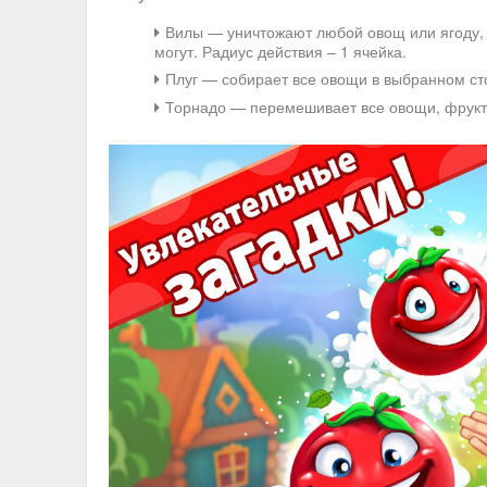
Вилы — уничтожают любой овощ или ягоду, 
могут. Радиус действия – 1 ячейка.
Плуг — собирает все овощи в выбранном сто
Торнадо — перемешивает все овощи, фрукты,