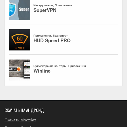
СКАЧАТЬ НА АНДРОИД
Скачать Мостбет