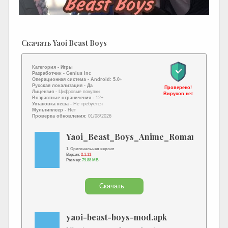
Скачать Yaoi Beast Boys
Категория -
Игры
Разработчик -
Genius Inc
Операционная система -
Android: 5.0+
Русская локализация
- Да
Проверено!
Лицензия -
Цифровые покупки
Вирусов нет
Возрастные ограничения -
12+
Установка кеша -
Не требуется
Мультиплеер -
Нет
Проверка обновления:
01/08/2026
Yaoi_Beast_Boys_Anime_Romance_Gam
1. Оригинальная версия
Версия:
2.1.11
Размер:
79.88 MB
Скачать
yaoi-beast-boys-mod.apk