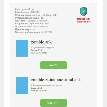
Категория -
Игры
Разработчик -
PIKPOK
Операционная система -
Android: 4.1+
Русская локализация
- Да
Проверено!
Лицензия -
Цифровые покупки
Вирусов нет
Возрастные ограничения -
16+
Установка кеша -
Не требуется
Мультиплеер -
Нет
Проверка обновления:
01/08/2026
zombie.apk
1. Оригинальная версия
Версия:
2.7.1
Размер:
161.30 MB
Скачать
zombie-v-tumane-mod.apk
2. Модифицированная на золото
Версия:
2.7.1
Размер:
140.21 MB
Скачать