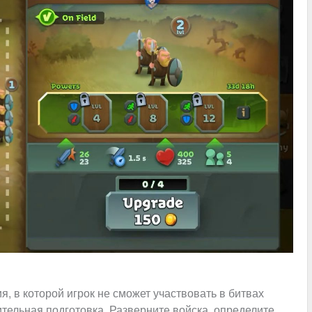
гия, в которой игрок не сможет участвовать в битвах
тельная подготовка. Разверните войска, определите