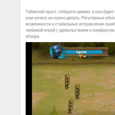
Геймплей прост: соберите армию, и она будет
вам ничего не нужно делать. Регулярные обн
возможности и стабильные исправления ошиб
любимой игрой с удовольствием и комфортом.
обзора.