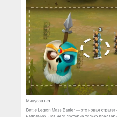
Минусов нет.
Battle Legion Mass Battler — это новая страте
напрямую. Для него доступна только предвари