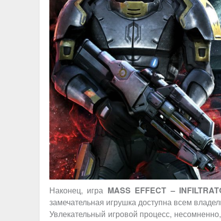
Наконец, игра
MASS EFFECT – INFILTRAT
замечательная игрушка доступна всем владе
Увлекательный игровой процесс, несомненно,