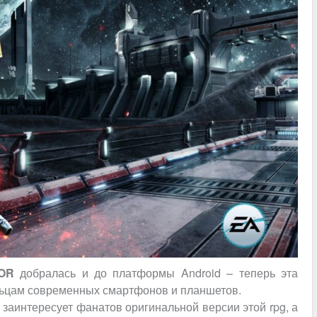
OR
добралась и до платформы Android – теперь эта
льцам современных смартфонов и планшетов.
 заинтересует фанатов оригинальной версии этой rpg, а