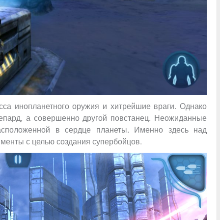
сса инопланетного оружия и хитрейшие враги. Однако
епард, а совершенно другой повстанец. Неожиданные
расположенной в сердце планеты. Именно здесь над
менты с целью создания супербойцов.