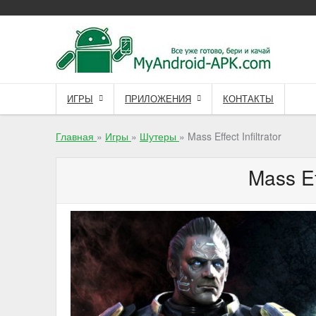
Skip
to
content
ИГРЫ
ПРИЛОЖЕНИЯ
КОНТАКТЫ
Главная
»
Игры
»
Шутеры
»
Mass Effect Infiltrator
Mass Eff