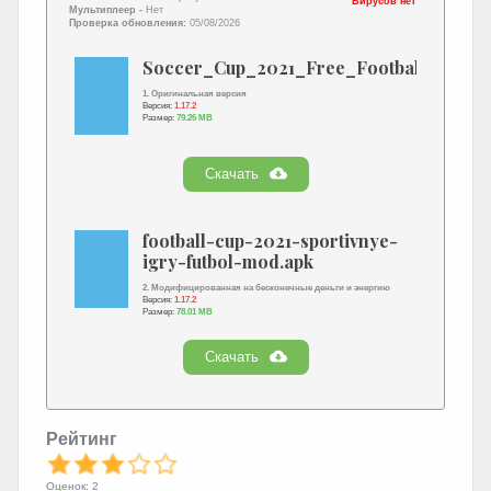
Вирусов нет
Мультиплеер -
Нет
Проверка обновления:
05/08/2026
Soccer_Cup_2021_Free_Football_Games
1. Оригинальная версия
Версия:
1.17.2
Размер:
79.26 MB
Скачать
football-cup-2021-sportivnye-
igry-futbol-mod.apk
2. Модифицированная на бесконечные деньги и энергию
Версия:
1.17.2
Размер:
78.01 MB
Скачать
Рейтинг
Оценок: 2