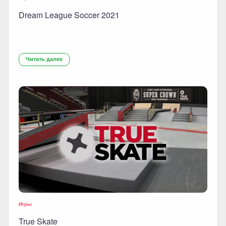
Dream League Soccer 2021
Читать далее
Игры
True Skate