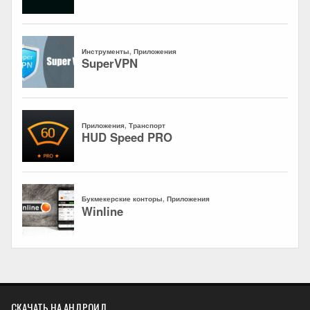
СКАЧАТЬ НА АНДРОИД