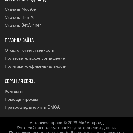
Скачать Мостбет
Скачать Пин-Ап
Скачать BetWinner
ПРАВИЛА САЙТА
Отказ от ответственности
Пользовательское соглашение
Политика конфиденциальности
ОБРАТНАЯ СВЯЗЬ
Контакты
Помощь игрокам
Правообладателям и DMCA
Авторское право © 2026 МайАндроид
!!Этот сайт использует cookie для хранения данных.
Продолжая использовать сайт, Вы даете свое согласие на