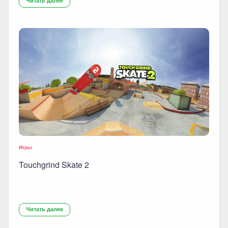
Читать далее
Игры
Touchgrind Skate 2
Читать далее