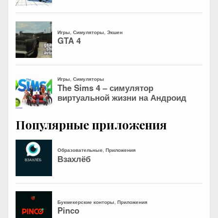
Популярные приложения