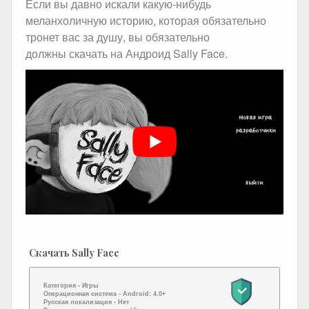
Если вы давно искали какую-нибудь
меланхоличную историю, которая обязательно
тронет вас за душу, вы обязательно
должны скачать на Андроид Sally Face.
Скачать Sally Face
Категория -
Игры
Операционная система -
Android: 4.0+
Русская локализация
- Нет