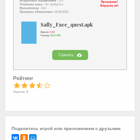
Возрастные ограничения -
12+
Проверено!
Установка кеша -
Не требуется
Вирусов нет
Мультиплеер -
Нет
Проверка обновления:
04/08/2026
Sally_Face_quest.apk
Версия:
1.0.0
Размер:
29.27 MB
Скачать
Рейтинг
Оценок: 8
Поделитесь игрой или приложением с друзьями