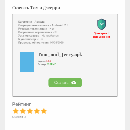
Скачать Том и Джерри
Категория -
Аркады
Операционная система -
Android: 2.3+
Русская локализация
- Нет
Возрастные ограничения -
3+
Проверено!
Установка кеша -
Не требуется
Вирусов нет
Мультиплеер -
Нет
Проверка обновления:
04/08/2026
Tom_and_Jerry.apk
Версия:
1.4.1
Размер:
66.81 MB
Скачать
Рейтинг
Оценок: 2